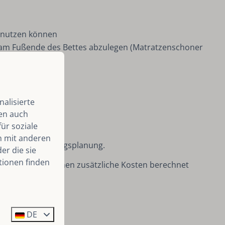
ls nutzen können
 am Fußende des Bettes abzulegen (Matratzenschoner
alisierte
len auch
ür soziale
n mit anderen
von der Reinigungsplanung.
er die sie
tionen finden
hinausgeht, können zusätzliche Kosten berechnet
DE