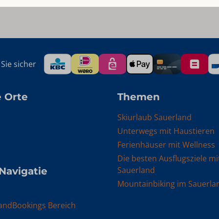
Sie sicher
 Orte
Themen
Skiurlaub Sauerland
Unterwegs mit Haustieren
Ferienhäuser mit Wellness
Die besten Ausflugsziele mi
Sauerland
 Navigatie
Mountainbiking im Sauerla
andBookings Bereich