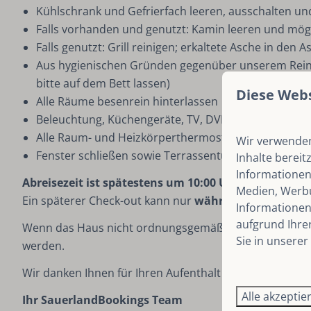
Kühlschrank und Gefrierfach leeren, ausschalten un
Falls vorhanden und genutzt: Kamin leeren und mögl
Falls genutzt: Grill reinigen; erkaltete Asche in de
Aus hygienischen Gründen gegenüber unserem Reini
bitte auf dem Bett lassen)
Diese Web
Alle Räume besenrein hinterlassen
Beleuchtung, Küchengeräte, TV, DVD und Sauna aus
Alle Raum- und Heizkörperthermostate auf maximal S
Wir verwenden
Fenster schließen sowie Terrassentür, Gartenschra
Inhalte bereit
Informationen
Abreisezeit ist spätestens um 10:00 Uhr.
Medien, Werbu
Ein späterer Check-out kann nur
während Ihres Aufen
Informationen 
aufgrund Ihre
Wenn das Haus nicht ordnungsgemäß hinterlassen wir
Sie in unserer
werden.
Wir danken Ihnen für Ihren Aufenthalt im Ferienhaus 
Alle akzeptie
Ihr SauerlandBookings Team