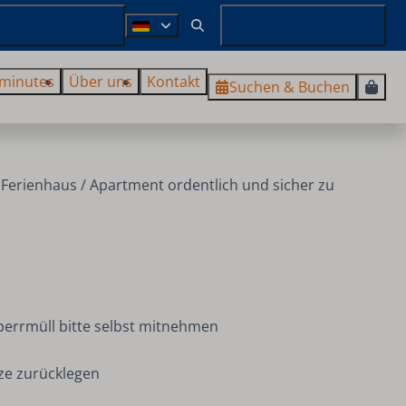
+49 29827 885 100
Mein SauerlandBookings
 minutes
Über uns
Kontakt
Suchen & Buchen
 Ferienhaus / Apartment ordentlich und sicher zu
perrmüll bitte selbst mitnehmen
tze zurücklegen