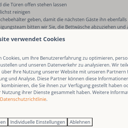
d die Türen offen stehen lassen
ichst reinigen
n Aschebehälter geben, damit die nächsten Gäste ihn ebenfal
gungsteam bitten wir Sie, die Bettwäsche abzuziehen und
site verwendet Cookies
schalten
tufe 1 stellen
 Cookies, um Ihre Benutzererfahrung zu optimieren, person
nk und Schuppen abschließen
zustellen und unseren Datenverkehr zu analysieren. Wir tei
 über Ihre Nutzung unserer Website mit unseren Partnern f
ng und Analyse. Diese Partner können diese Informatione
thalts beim Verwalter
angefragt werden und ist abhängig 
kombinieren, die Sie ihnen zur Verfügung gestellt haben od
r Nutzung ihrer Dienste gesammelt haben. Weitere Informa
d oder wenn der Reinigungsaufwand über das übliche Maß 
Datenschutzrichtlinie
.
/ Apartment und wünschen Ihnen eine gute Heimreise.
ren
Individuelle Einstellungen
Ablehnen