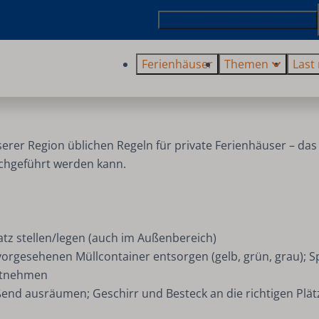
Ihre Ferienwohnung vermieten
Ferienhäuser
Themen
Last
serer Region üblichen Regeln für private Ferienhäuser – das
chgeführt werden kann.
tz stellen/legen (auch im Außenbereich)
vorgesehenen Müllcontainer entsorgen (gelb, grün, grau); S
mitnehmen
ßend ausräumen; Geschirr und Besteck an die richtigen Plä