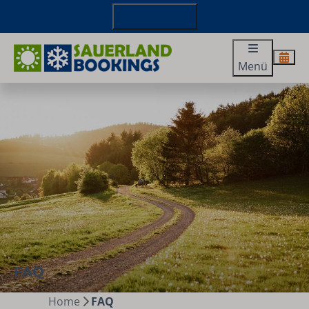
+49 29827 885 100
Menü
FAQ
Home
FAQ