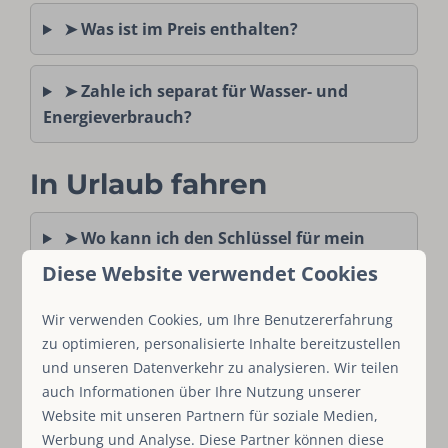
➤ Was ist im Preis enthalten?
➤ Zahle ich separat für Wasser- und
Energieverbrauch?
In Urlaub fahren
➤ Wo kann ich den Schlüssel für mein
Ferienhaus abholen?
Diese Website verwendet Cookies
Wir verwenden Cookies, um Ihre Benutzererfahrung
➤ Was ist die Ankunfts- und Abfahrtszeit?
zu optimieren, personalisierte Inhalte bereitzustellen
und unseren Datenverkehr zu analysieren. Wir teilen
➤ Wo kann ich weitere Informationen
auch Informationen über Ihre Nutzung unserer
über das Reiseziel finden?
Website mit unseren Partnern für soziale Medien,
Werbung und Analyse. Diese Partner können diese