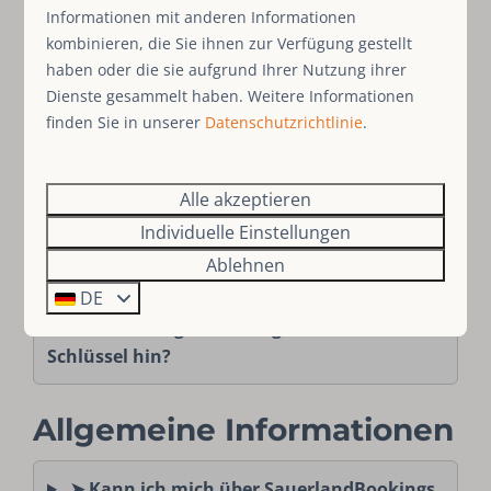
Informationen mit anderen Informationen
➤ Darf ich in der Unterkunft rauchen?
kombinieren, die Sie ihnen zur Verfügung gestellt
haben oder die sie aufgrund Ihrer Nutzung ihrer
Dienste gesammelt haben. Weitere Informationen
➤ Wo kann ich die Hausordnung finden?
finden Sie in unserer
Datenschutzrichtlinie
.
Die Abreise
Alle akzeptieren
➤ Wo kann ich meine Urlaubserlebnisse
Individuelle Einstellungen
mit anderen teilen?
Ablehnen
DE
➤ Wenn ich gehe, wo lege ich den
Schlüssel hin?
Allgemeine Informationen
➤ Kann ich mich über SauerlandBookings