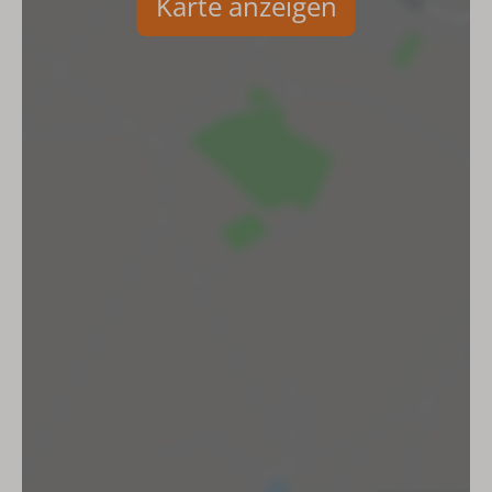
Karte anzeigen
Doppelbett: 1
Küche
Kühlschrank (mit Gefrierfach)
Keramik-Kochfeld
Mikrowelle
Backofen
Wasserkocher
Kochgeschirr
Toaster
Kaffeemaschine mit Pads
Kaffeefiltermaschine
Badezimmer
Spülbecken
Toilette