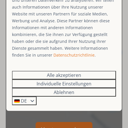
und unseren Datenverkehr zu analysieren. Wir teilen
Einrichtungen
auch Informationen über Ihre Nutzung unserer
Trockengestell
Website mit unseren Partnern für soziale Medien,
Staubsauger
Werbung und Analyse. Diese Partner können diese
Reinigungsmittel
Informationen mit anderen Informationen
kombinieren, die Sie ihnen zur Verfügung gestellt
haben oder die sie aufgrund Ihrer Nutzung ihrer
Standort
Dienste gesammelt haben. Weitere Informationen
am Rande des Waldes
finden Sie in unserer
Datenschutzrichtlinie
.
Nähe zur Skipiste (< 500 Meter)
Alle akzeptieren
Wohnbereich
Individuelle Einstellungen
Schlafsofa
Ablehnen
Sitzbereich
DE
Essbereich
Smart TV
Schlafzimmer