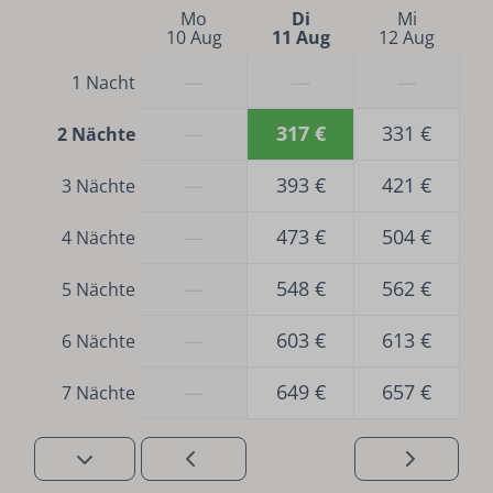
Mo
Di
Mi
Unterhaltung
10 Aug
11 Aug
12 Aug
Gesellschaftsspiele
—
—
—
1 Nacht
Sicherheit
—
317 €
331 €
2 Nächte
Rauchmelder
—
393 €
421 €
3 Nächte
—
473 €
504 €
4 Nächte
—
548 €
562 €
5 Nächte
—
603 €
613 €
6 Nächte
—
649 €
657 €
7 Nächte