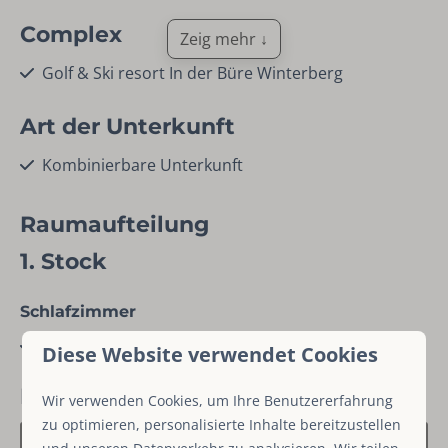
Complex
Zeig mehr ↓
Golf & Ski resort In der Büre Winterberg
Art der Unterkunft
Kombinierbare Unterkunft
Kind
Raumaufteilung
Kinderhochstuhl
1. Stock
Kinder-Lagerbett
Schlafzimmer
Region
Doppelbett: 1
Diese Website verwendet Cookies
Winterberg
Karte
Region Winterberg
Wir verwenden Cookies, um Ihre Benutzererfahrung
zu optimieren, personalisierte Inhalte bereitzustellen