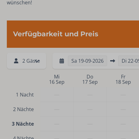
wünschen!
Verfügbarkeit und Preis
2 Gäste
Sa
19-09-2026
Di
22-0
Mi
Do
Fr
16 Sep
17 Sep
18 Sep
—
—
—
1 Nacht
—
—
—
2 Nächte
—
—
—
3 Nächte
—
—
—
4 Nächte