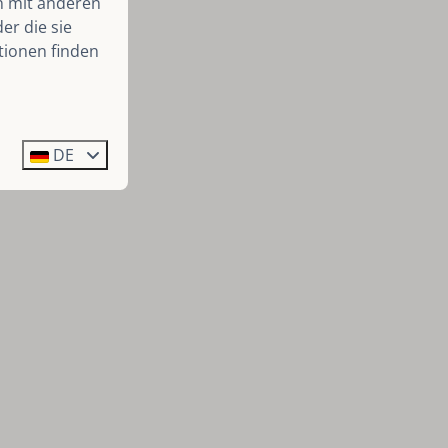
n mit anderen
er die sie
tionen finden
DE