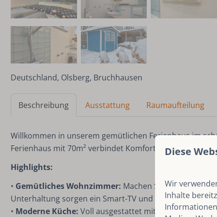
Deutschland, Olsberg, Bruchhausen
Beschreibung
Ausstattung
Raumaufteilung
Willkommen in unserem gemütlichen Ferienhaus im sch
Ferienhaus mit 70m² verbindet Komfort und Natur – ideal
Diese Web
Highlights:
Wir verwenden
•
Gemütliches Wohnzimmer:
Machen Sie es sich angen
Inhalte bereit
Unterhaltung sorgen ein Smart-TV und ein USB-Radio.
Informationen
•
Moderne Küche:
Voll ausgestattet mit Induktionskochf