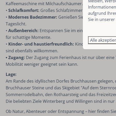
Medien, Werbu
Kaffeemaschine mit Milchaufschäumer.
Informationen 
•
Schlafkomfort:
Großes Schlafzimmer im Untergeschoss
aufgrund Ihre
•
Modernes Badezimmer:
Genießen Sie die begehbare 
Sie in unserer
Tageslicht.
•
Außenbereich:
Entspannen Sie im eingezäunten Garten
für schattige Momente.
Alle akzeptie
•
Kinder- und haustierfreundlich:
Kinderstuhl, Babybet
sind ebenfalls willkommen.
• Zugang:
Der Zugang zum Ferienhaus ist nur über eine 
Mobilität weniger geeignet sein kann.
Lage:
Am Rande des idyllischen Dorfes Bruchhausen gelegen, 
Bruchhauser Steine und das Skigebiet "Auf dem Sternrod
Sommerrodelbahn, den Rothaarsteig und das Freizeitzen
Die beliebten Ziele Winterberg und Willingen sind in nu
Ob Natur, Abenteuer oder Entspannung – hier finden Sie 