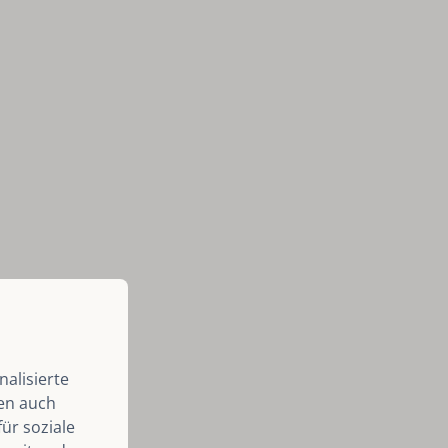
alisierte
len auch
ür soziale