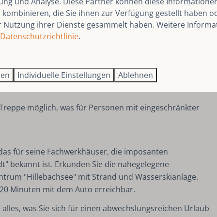
ng und Analyse. Diese Partner können diese Informatione
kombinieren, die Sie ihnen zur Verfügung gestellt haben od
 mit luxuriösem Boxspringbett und zusätzlichem TV.
r Nutzung ihrer Dienste gesammelt haben. Weitere Informa
Dusche und den Komfort eines hellen Badezimmers mit
Datenschutzrichtlinie
.
 oder auf dem Balkon mit Sitzmöbeln, Grill und Markise
ren
Individuelle Einstellungen
Ablehnen
t und Geschirr für die Kleinen sind vorhanden. Haustiere
Treppe möglich, was für Personen mit eingeschränkter
das für seine Fachwerkhäuser, die imposanten
t" bekannt ist. Erkunden Sie die nahegelegene
trum "Hillebachsee" mit Strand und Wasserskianlage.
r 20 Minuten mit dem Auto erreichbar.
alles, was Sie sich für einen abwechslungsreichen Urlaub