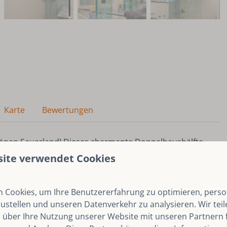
Karte
Bewertungen
önen Sauerland! Dieses charmante Doppelhaushälfte-
 für eine entspannte oder aktive Auszeit.
site verwendet Cookies
 Cookies, um Ihre Benutzererfahrung zu optimieren, person
ehm auf dem Sofa vor dem Kamin gemütlich. Für
zustellen und unseren Datenverkehr zu analysieren. Wir tei
 über Ihre Nutzung unserer Website mit unseren Partnern f
eld, Mikrowelle, Backofen, Geschirrspüler und Senseo-