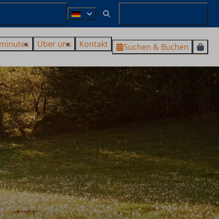
+49 29827 885 100
Mein SauerlandBookings
 minutes
Über uns
Kontakt
Suchen & Buchen