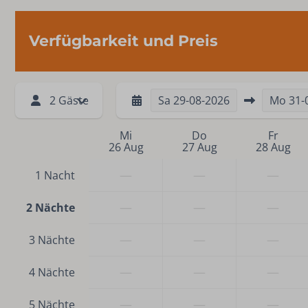
Verfügbarkeit und Preis
2 Gäste
Sa
29-08-2026
Mo
31-
Mi
Do
Fr
26 Aug
27 Aug
28 Aug
—
—
—
1 Nacht
—
—
—
2 Nächte
—
—
—
3 Nächte
—
—
—
4 Nächte
—
—
—
5 Nächte