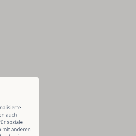
alisierte
len auch
ür soziale
n mit anderen