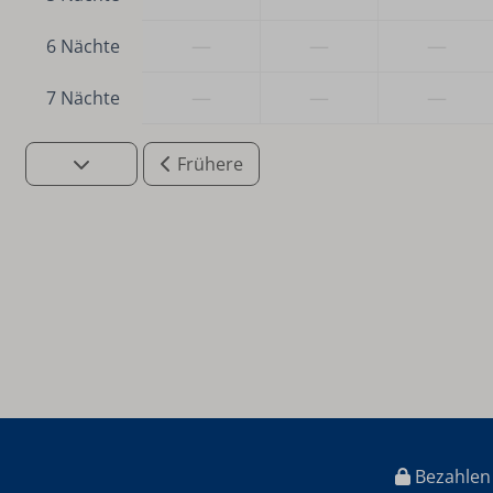
—
—
—
6 Nächte
—
—
—
7 Nächte
Frühere
Bezahlen 