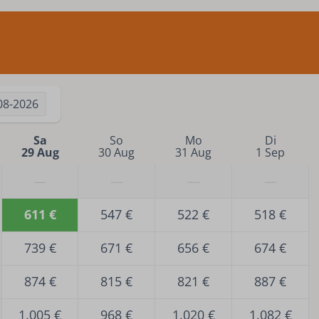
08-2026
Sa
So
Mo
Di
29 Aug
30 Aug
31 Aug
1 Sep
—
—
—
—
611 €
547 €
522 €
518 €
739 €
671 €
656 €
674 €
874 €
815 €
821 €
887 €
1.005 €
968 €
1.020 €
1.082 €