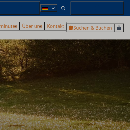
+49 29827 885 100
Mein SauerlandBookings
 minutes
Über uns
Kontakt
Suchen & Buchen