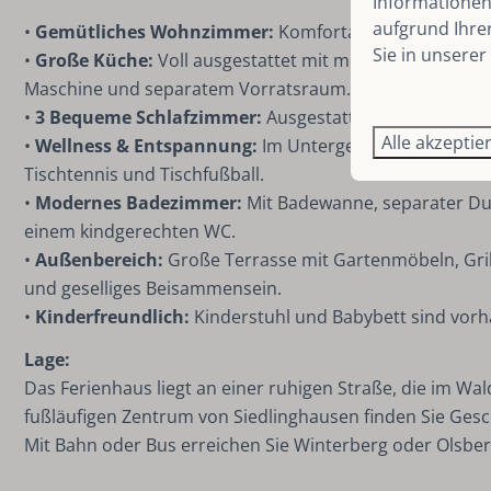
Informationen 
aufgrund Ihre
•
Gemütliches Wohnzimmer:
Komfortable Sitzecke und 
Sie in unserer
•
Große Küche:
Voll ausgestattet mit modernem Komfort
Maschine und separatem Vorratsraum.
•
3 Bequeme Schlafzimmer:
Ausgestattet mit Boxspring
Alle akzeptie
•
Wellness & Entspannung:
Im Untergeschoss finden Sie 
Tischtennis und Tischfußball.
•
Modernes Badezimmer:
Mit Badewanne, separater Du
einem kindgerechten WC.
•
Außenbereich:
Große Terrasse mit Gartenmöbeln, Gril
und geselliges Beisammensein.
•
Kinderfreundlich:
Kinderstuhl und Babybett sind vorha
Lage:
Das Ferienhaus liegt an einer ruhigen Straße, die im Wa
fußläufigen Zentrum von Siedlinghausen finden Sie Ges
Mit Bahn oder Bus erreichen Sie Winterberg oder Olsbe