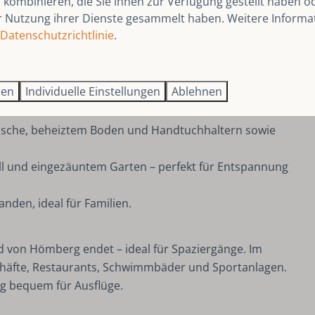
kombinieren, die Sie ihnen zur Verfügung gestellt haben od
r Nutzung ihrer Dienste gesammelt haben. Weitere Informa
Esszimmer mit herrlichem Blick in die Natur.
Datenschutzrichtlinie
.
 wie Induktionskochfeld, Geschirrspüler, Nespresso-
betten (90x210 cm und 80x200 cm) und viel Stauraum.
ren
Individuelle Einstellungen
Ablehnen
eine finnische Sauna, einen Billardtisch, Dartspiel,
sche, beheiztem Boden und Handtuchhaltern sowie
l und eingezäuntem Garten – perfekt für Entspannung
nden, ideal für Familien.
ld von Hömberg endet – ideal für Spaziergänge. Im
chäfte, Restaurants, Schwimmbäder und Sportanlagen.
rg bequem für Ausflüge.