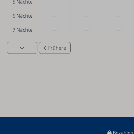
—
—
—
5 Nächte
—
—
—
6 Nächte
—
—
—
7 Nächte
Frühere
Bezahlen 