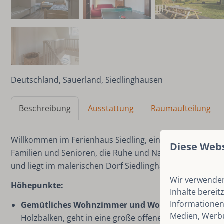
Deutschland, Sauerland, Siedlinghausen
Beschreibung
Ausstattung
Raumaufteilung
Willkommen im Ferienhaus Siedling, einem geräumigen u
Diese Web
Familien und Senioren, die Ruhe und Natur genießen möc
und liegt im malerischen Dorf Siedlinghausen, umgebe
Wir verwenden
Höhepunkte:
Inhalte bereit
Informationen
Gemütliches Wohnzimmer und Wohnküche:
Das ge
Medien, Werbu
Holzbalken, geht in eine große offene Wohnküche über