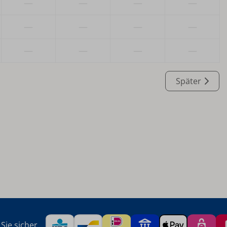
—
—
—
—
—
—
—
—
—
—
—
—
Später
Sie sicher