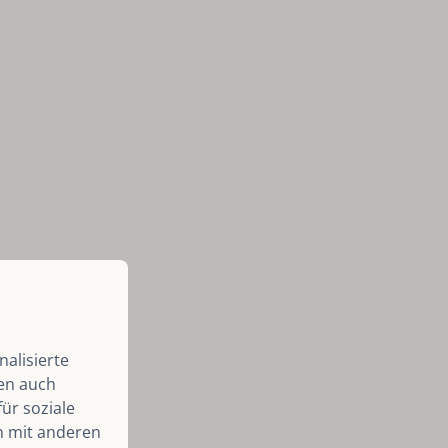
alisierte
len auch
ür soziale
n mit anderen