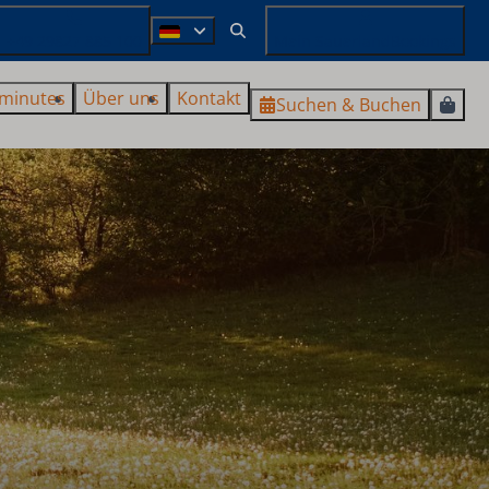
+49 29827 885 100
Mein SauerlandBookings
 minutes
Über uns
Kontakt
Suchen & Buchen