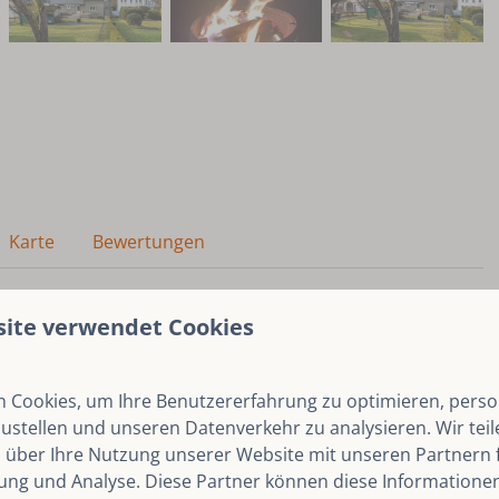
Karte
Bewertungen
nd gemütlichen Haus mit allem Komfort, ideal für
site verwendet Cookies
hten. Dieses Ferienhaus bietet viel Platz und Komfort
n von den Hügeln des wunderschönen Sauerlands.
 Cookies, um Ihre Benutzererfahrung zu optimieren, person
zustellen und unseren Datenverkehr zu analysieren. Wir tei
 über Ihre Nutzung unserer Website mit unseren Partnern f
räumige Wohnzimmer, getrennt durch authentische
ng und Analyse. Diese Partner können diese Informatione
. Am langen Esstisch können Sie mit Blick auf den