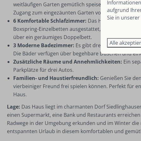
Informationen 
weitläufigen Garten gemütlich speisen. Die Küche ist
aufgrund Ihre
Zugang zum eingezäunten Garten von 1200 m².
Sie in unserer
6 Komfortable Schlafzimmer:
Das Haus verfügt über
Boxspring-Einzelbetten ausgestattet, ein Zimmer hat 
über ein geräumiges Doppelbett.
Alle akzeptie
3 Moderne Badezimmer:
Es gibt drei moderne Bäder
Die Bäder verfügen über begehbare Duschen und eine
Zusätzliche Räume und Annehmlichkeiten:
Ein sep
Parkplätze für drei Autos.
Familien- und Haustierfreundlich:
Genießen Sie den
vierbeiniger Freund frei spielen können. Perfekt fü
Haus.
Lage:
Das Haus liegt im charmanten Dorf Siedlinghausen,
einen Supermarkt, eine Bank und Restaurants erreichen
Radwege in der Umgebung erkunden und im Winter die n
entspannten Urlaub in diesem komfortablen und gemütl