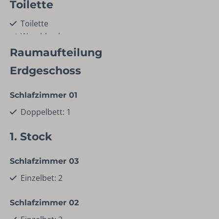
Toilette
Toilette
Waschbecken
Raumaufteilung
Kind
Erdgeschoss
Kinder-Lagerbett
Kinderhochstuhl
Schlafzimmer 01
Doppelbett: 1
Einrichtungen
1. Stock
Geschirrspüler
Staubsauger
Schlafzimmer 03
Reinigungsmittel
Waschmaschine
Einzelbet: 2
Standort
Schlafzimmer 02