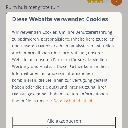
7
Ruim huis met grote tuin.
Dichtbij het levendige Winterberg. Mooi
Diese Website verwendet Cookies
wandelgebied.
Wir verwenden Cookies, um Ihre Benutzererfahrung
September 2025 - Bram W.
zu optimieren, personalisierte Inhalte bereitzustellen
und unseren Datenverkehr zu analysieren. Wir teilen
auch Informationen über Ihre Nutzung unserer
Website mit unseren Partnern für soziale Medien,
Werbung und Analyse. Diese Partner können diese
8,4
Informationen mit anderen Informationen
Het is fijn dat alles in het huis
kombinieren, die Sie ihnen zur Verfügung gestellt
aanwezig is voor je verblijf, een luxe. Beddengoed en
haben oder die sie aufgrund Ihrer Nutzung ihrer
handdoeken zelf verzorgen is prima. Het bad in huis
Dienste gesammelt haben. Weitere Informationen
is goed gebruikt. Een mooie tuin met ruimte voor de
finden Sie in unserer
Datenschutzrichtlinie
.
hond. Top. Fijne luxe kamers en badkamers.
Alle akzeptieren
August 2025 - v.