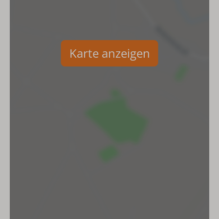
Kaffeemaschine mit Pads
Kaffeefiltermaschine
Badezimmer
Karte anzeigen
Bad
Spülbecken
Dusche
Toilette
Haartrockner
Außenbereich
Garten
Terrasmeubilair
Terrasse
Parkplätze: 2
Schuppen
Eingezäunter Garten