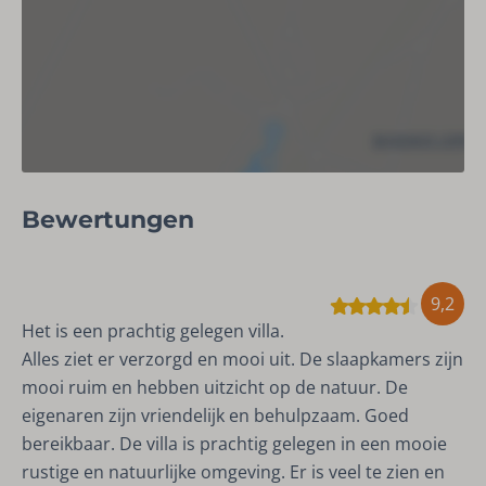
Veranda
Terrasse
Grill
Parkplätze: 4
Schuppen
Fietsenstalling
Motorradlager
BBQ (Gas)
Bewertungen
Unterhaltung
9,2
Spielwiese
Het is een prachtig gelegen villa.
Alles ziet er verzorgd en mooi uit. De slaapkamers zijn
Sicherheit
mooi ruim en hebben uitzicht op de natuur. De
Feuerlöscher
eigenaren zijn vriendelijk en behulpzaam. Goed
bereikbaar. De villa is prachtig gelegen in een mooie
rustige en natuurlijke omgeving. Er is veel te zien en