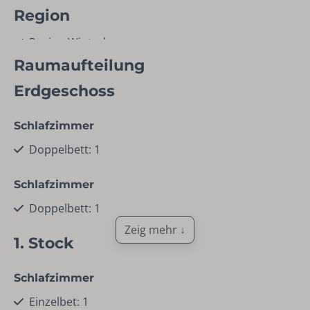
Region
Region Winterberg
Raumaufteilung
Kind
Erdgeschoss
Kinder-Lagerbett
Kinderhochstuhl
Schlafzimmer
Doppelbett: 1
Einrichtungen
Schlafzimmer
Waschmaschine
Wäschetrockner
Doppelbett: 1
Reinigungsmittel
Zeig mehr ↓
1. Stock
Trockengestell
Staubsauger
Geschirrspüler
Schlafzimmer
Einzelbet: 1