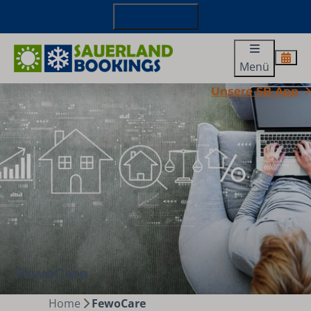
+49 29827 885 100
Menü
Unsere SB App
FewoCare
Home
FewoCare