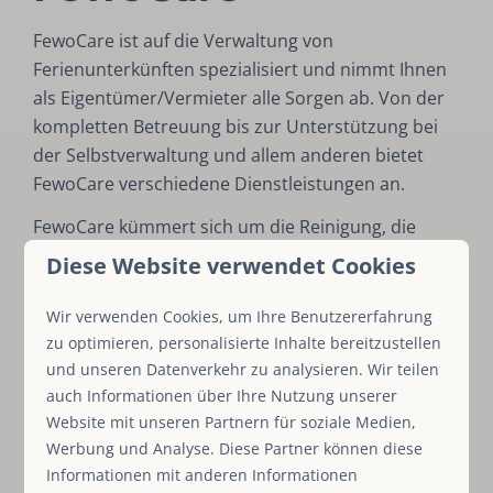
FewoCare ist auf die Verwaltung von
Ferienunterkünften spezialisiert und nimmt Ihnen
als Eigentümer/Vermieter alle Sorgen ab. Von der
kompletten Betreuung bis zur Unterstützung bei
der Selbstverwaltung und allem anderen bietet
FewoCare verschiedene Dienstleistungen an.
FewoCare kümmert sich um die Reinigung, die
Bettwäsche, den Hausmeisterservice, die
Diese Website verwendet Cookies
Touristenkarten, die Schlüsselverteilung, die
gelegentliche und regelmäßige Wartung, die
Wir verwenden Cookies, um Ihre Benutzererfahrung
Beantwortung von Fragen der Gäste zur
zu optimieren, personalisierte Inhalte bereitzustellen
Unterkunft, die Unterstützung bei Dingen, die Sie
und unseren Datenverkehr zu analysieren. Wir teilen
auch Informationen über Ihre Nutzung unserer
selbst erledigen möchten und alles andere, was
Website mit unseren Partnern für soziale Medien,
mit der Verwaltung Ihres Ferienhauses oder Ihrer
Werbung und Analyse. Diese Partner können diese
Ferienwohnung zu tun hat.
Informationen mit anderen Informationen