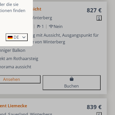
er die sie
nt Schöne Aussicht
827 €
tionen finden
and, Sauerland, Winterberg
2
Nein
1
1
Nein
he Ferienwohnung mit Aussicht, Ausgangspunkt für
DE
gen, in der Nähe von Winterberg
nniger Balkon
ekt am Rothaarsteig
norama aussicht
Ansehen
Buchen
ent Liemecke
839 €
and, Sauerland, Winterberg