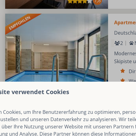
7,8
EMPFOHLEN
Apartmen
Deutschl
2
Modernes 
Skipiste 
Dir
We
Sa
site verwendet Cookies
Gol
 Cookies, um Ihre Benutzererfahrung zu optimieren, person
zustellen und unseren Datenverkehr zu analysieren. Wir tei
 über Ihre Nutzung unserer Website mit unseren Partnern f
ng und Analyse. Diese Partner können diese Informatione