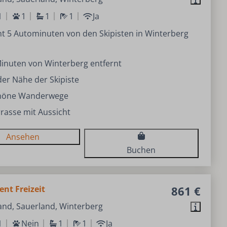
1
1
1
1
Ja
t 5 Autominuten von den Skipisten in Winterberg
inuten von Winterberg entfernt
der Nähe der Skipiste
höne Wanderwege
rasse mit Aussicht
Ansehen
Buchen
nt Freizeit
861 €
and, Sauerland, Winterberg
1
Nein
1
1
Ja