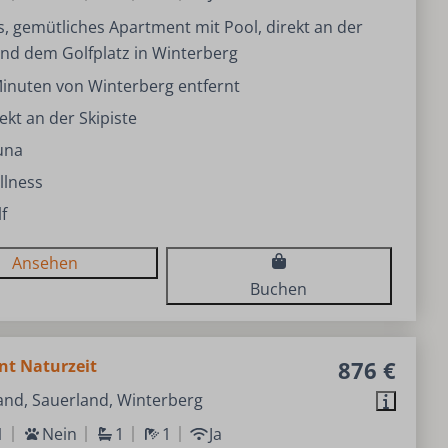
 gemütliches Apartment mit Pool, direkt an der
und dem Golfplatz in Winterberg
inuten von Winterberg entfernt
ekt an der Skipiste
una
llness
f
Ansehen
Buchen
t Naturzeit
876 €
and, Sauerland, Winterberg
1
Nein
1
1
Ja