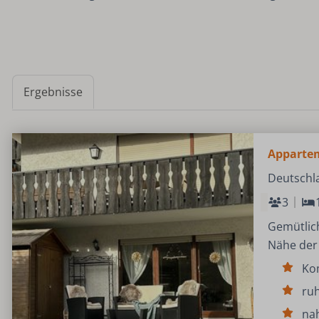
Ergebnisse
Apparte
Deutschla
3
Gemütlich
Nähe der 
Ko
ruh
nah