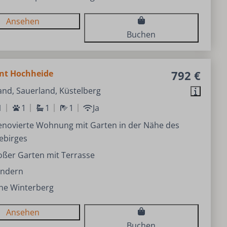
Ansehen
Buchen
nt Hochheide
792 €
nd, Sauerland, Küstelberg
1
1
1
1
Ja
enovierte Wohnung mit Garten in der Nähe des
ebirges
oßer Garten mit Terrasse
ndern
he Winterberg
Ansehen
Buchen