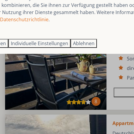
kombinieren, die Sie ihnen zur Verfügung gestellt haben od
Appartme
r Nutzung ihrer Dienste gesammelt haben. Weitere Informa
Datenschutzrichtlinie
.
Deutschl
4
Gemütlic
ren
Individuelle Einstellungen
Ablehnen
Wanderun
So
dir
Pa
8
Appartm
Deutschl