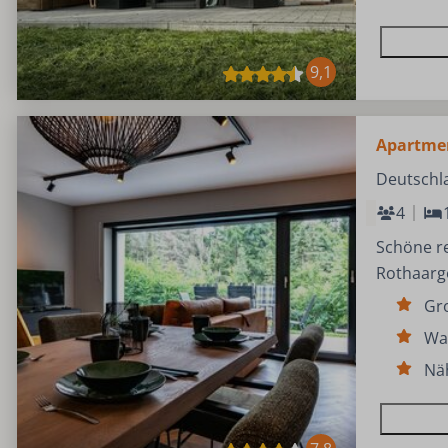
9,1
Apartme
Deutschla
4
Schöne r
Rothaarg
Gr
Wa
Nä