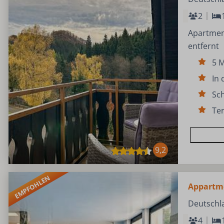
2
Apartmen
entfernt
5 M
In 
Sc
Ter
9,2
EMPFOHLEN
Appartme
Deutschl
4