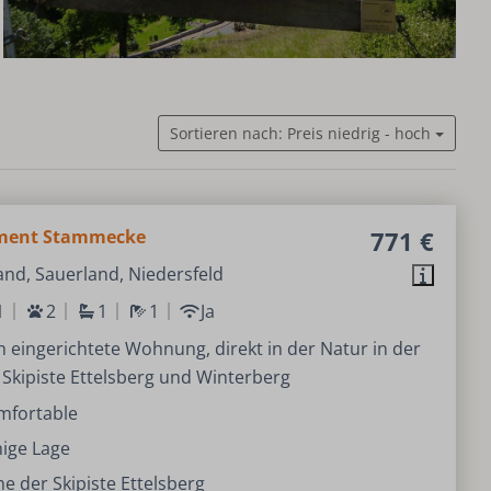
Sortieren nach: Preis niedrig - hoch
ment Stammecke
771 €
nd, Sauerland, Niedersfeld
1
2
1
1
Ja
 eingerichtete Wohnung, direkt in der Natur in der
Skipiste Ettelsberg und Winterberg
mfortable
ige Lage
e der Skipiste Ettelsberg