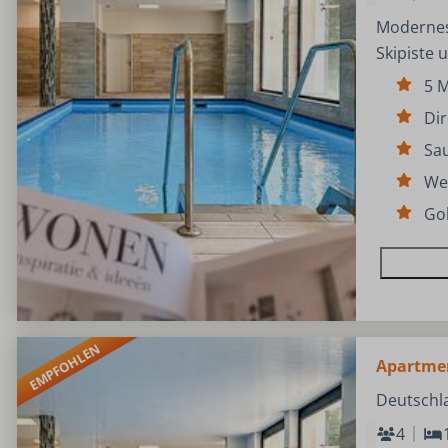
Modernes,
Skipiste 
5 M
Dir
Sa
We
Gol
EMPFOHLEN
Apartmen
Deutschl
4