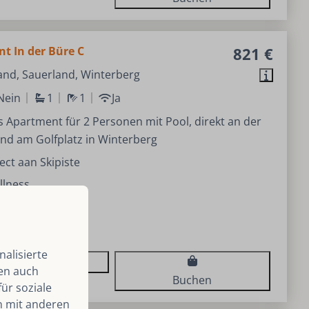
t In der Büre C
821 €
and, Sauerland, Winterberg
Nein
1
1
Ja
Apartment für 2 Personen mit Pool, direkt an der
und am Golfplatz in Winterberg
ect aan Skipiste
llness
una
f
alisierte
Ansehen
len auch
Buchen
ür soziale
n mit anderen