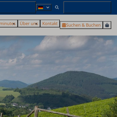
+49 29827 885 100
Mein SauerlandBookings
 minutes
Über uns
Kontakt
Suchen & Buchen