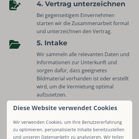
4. Vertrag unterzeichnen
Bei gegenseitigem Einvernehmen
starten wir die Zusammenarbeit formal
und unterzeichnen den Vertrag.
5. Intake
Wir sammeln alle relevanten Daten und
Informationen zur Unterkunft und
sorgen dafür, dass geeignetes
Bildmaterial vorhanden ist oder erstellt
wird, um die Vermietung optimal
aufzusetzen.
6. Einrichtung der
Diese Website verwendet Cookies
Vermietung
Wir verwenden Cookies, um Ihre Benutzererfahrung
Wir richten das Buchungssystem sowie
zu optimieren, personalisierte Inhalte bereitzustellen
die Online-Präsentation auf unserer
und unseren Datenverkehr zu analysieren. Wir teilen