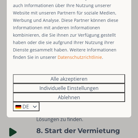
Website und auf Buchungsportalen
auch Informationen über Ihre Nutzung unserer
professionell ein. Dazu gehört auch die
Website mit unseren Partnern für soziale Medien,
Festlegung einer marktgerechten
Werbung und Analyse. Diese Partner können diese
Preisstrategie.
Informationen mit anderen Informationen
kombinieren, die Sie ihnen zur Verfügung gestellt
7. Unterstützung bei
haben oder die sie aufgrund Ihrer Nutzung ihrer
Verwaltung und
Dienste gesammelt haben. Weitere Informationen
Reinigung – von selbst
finden Sie in unserer
Datenschutzrichtlinie
.
organisieren bis entlastet
Sie entscheiden, wie Sie die Abläufe vor
Alle akzeptieren
Ort gestalten möchten. Ob Sie
Verwaltung und Reinigung selbst
Individuelle Einstellungen
organisieren oder Aufgaben abgeben
Ablehnen
möchten – wir unterstützen Sie dabei
DE
und helfen bei Bedarf, passende
Lösungen zu finden.
8. Start der Vermietung