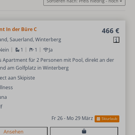
Sortieren nach: Preis niedrig - hoch
t In der Büre C
466 €
and, Sauerland, Winterberg
Nein
1
1
Ja
Apartment für 2 Personen mit Pool, direkt an der
und am Golfplatz in Winterberg
ect aan Skipiste
llness
una
f
Fr 26 - Mo 29 März
Skiurlaub
Ansehen