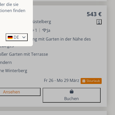
er die sie
tionen finden
nt Hochheide
543 €
nd, Sauerland, Küstelberg
1
1
1
1
Ja
DE
enovierte Wohnung mit Garten in der Nähe des
ebirges
oßer Garten mit Terrasse
ndern
he Winterberg
Fr 26 - Mo 29 März
Skiurlaub
Ansehen
Buchen