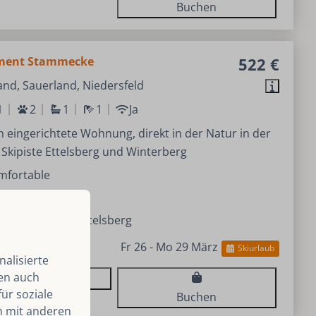
Buchen
ment Stammecke
522 €
nd, Sauerland, Niedersfeld
1
2
1
1
Ja
 eingerichtete Wohnung, direkt in der Natur in der
Skipiste Ettelsberg und Winterberg
mfortable
ige Lage
e der Skipiste Ettelsberg
Fr 26 - Mo 29 März
Skiurlaub
alisierte
len auch
Ansehen
ür soziale
Buchen
n mit anderen