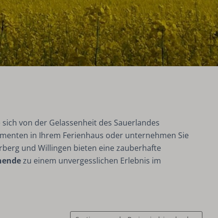
ie sich von der Gelassenheit des Sauerlandes
omenten in Ihrem Ferienhaus oder unternehmen Sie
rberg und Willingen bieten eine zauberhafte
nende
zu einem unvergesslichen Erlebnis im