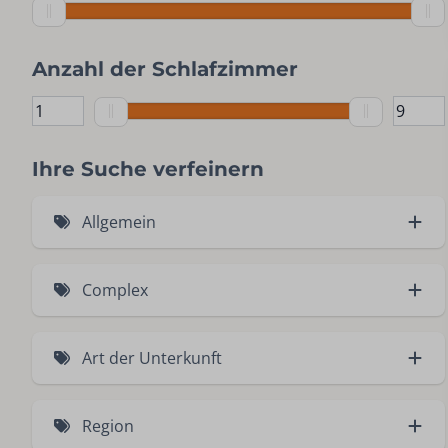
Anzahl der Schlafzimmer
Ihre Suche verfeinern
Allgemein
Haustierfreundlich (13)
Complex
Kinderfreundlich (43)
Golf & Ski resort In der Büre Winterberg (6)
Haustiere nicht willkommen (32)
Art der Unterkunft
Kristall Apartments (6)
Blockhaus (3)
Region