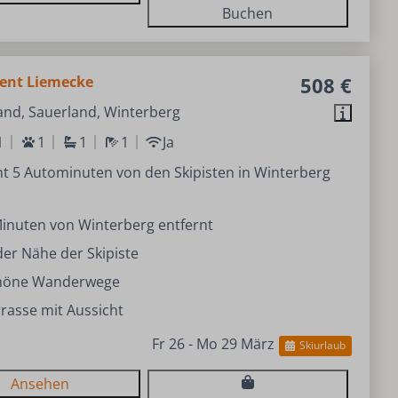
Buchen
ent Liemecke
508 €
and, Sauerland, Winterberg
1
1
1
1
Ja
t 5 Autominuten von den Skipisten in Winterberg
inuten von Winterberg entfernt
der Nähe der Skipiste
höne Wanderwege
rasse mit Aussicht
Fr 26 - Mo 29 März
Skiurlaub
Ansehen