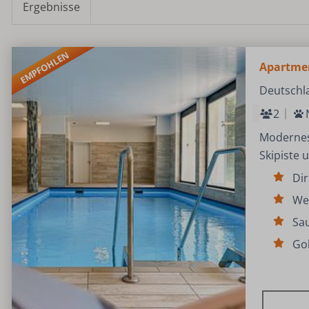
Ergebnisse
EMPFOHLEN
Apartmen
Deutschl
2
Modernes 
Skipiste 
Dir
We
Sa
Gol