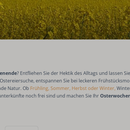
enende
? Entfliehen Sie der Hektik des Alltags und lassen S
 Ostereiersuche, entspannen Sie bei leckeren Frühstücksm
nde Natur. Ob
Frühling, Sommer, Herbst oder Winter,
Winte
unterkünfte noch frei sind und machen Sie Ihr
Osterwoche