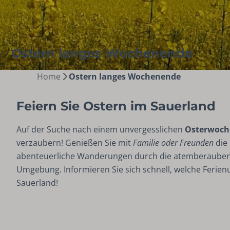
Ostern langes Wochenende
Home
Ostern langes Wochenende
Feiern Sie Ostern im Sauerland
Auf der Suche nach einem unvergesslichen
Osterwoch
verzaubern! Genießen Sie mit
Familie oder Freunden
die
abenteuerliche Wanderungen durch die atemberaube
Umgebung. Informieren Sie sich schnell, welche Ferien
Sauerland!