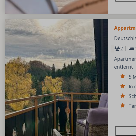
Appartm
Deutschl
2
Apartmen
entfernt
5 M
In 
Sc
Ter