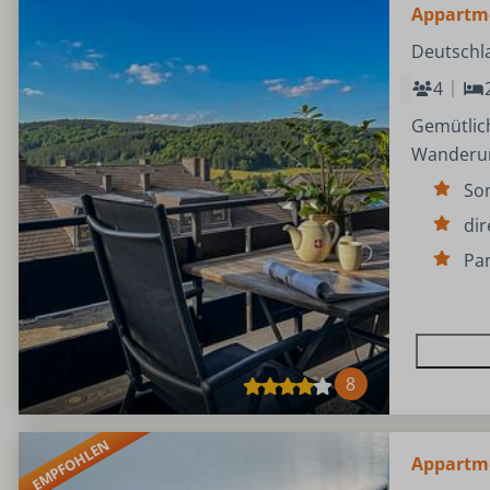
Appartme
Deutschl
4
Gemütlic
Wanderun
So
dir
Pa
8
EMPFOHLEN
Appartme