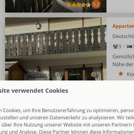
9,2
Apparte
Deutschla
3
Gemütlich
Nähe der 
Ko
ruh
site verwendet Cookies
nah
 Cookies, um Ihre Benutzererfahrung zu optimieren, person
zustellen und unseren Datenverkehr zu analysieren. Wir tei
 über Ihre Nutzung unserer Website mit unseren Partnern f
9,1
ng und Analyse. Diese Partner können diese Informatione