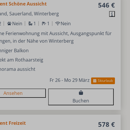
nt Schöne Aussicht
546 €
and, Sauerland, Winterberg
2
Nein
1
1
Nein
he Ferienwohnung mit Aussicht, Ausgangspunkt für
gen, in der Nähe von Winterberg
nniger Balkon
ekt am Rothaarsteig
norama aussicht
Fr 26 - Mo 29 März
Skiurlaub
Ansehen
Buchen
nt Freizeit
578 €