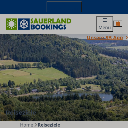
+49 29827 885 100
Menü
Unsere SB App
Reiseziele
Home
Reiseziele