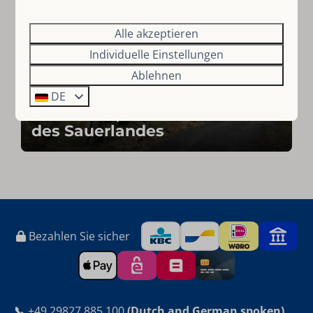
Alle akzeptieren
Individuelle Einstellungen
Ablehnen
DE
Medebach, die Sonnenseite
des Sauerlandes
Bezahlen Sie sicher
📞
+49 29827 885 100
(Dutch and German spoken)