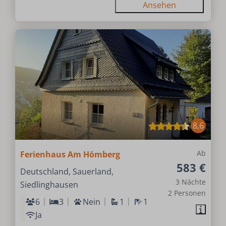
Ansehen
8,6
Ab
Ferienhaus Am Hömberg
583 €
Deutschland, Sauerland,
3 Nächte
Siedlinghausen
2 Personen
6
3
Nein
1
1
Ja