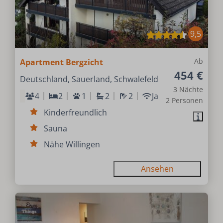
9,5
Ab
Apartment Bergzicht
454 €
Deutschland, Sauerland, Schwalefeld
3 Nächte
4
2
1
2
2
Ja
2 Personen
Kinderfreundlich
Sauna
Nähe Willingen
Ansehen