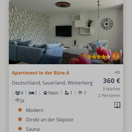
8,6
Ab
Apartment In der Büre A
360 €
Deutschland, Sauerland, Winterberg
3 Nächte
4
1
Nein
1
1
2 Personen
Ja
Modern
Direkt an der Skipiste
Sauna