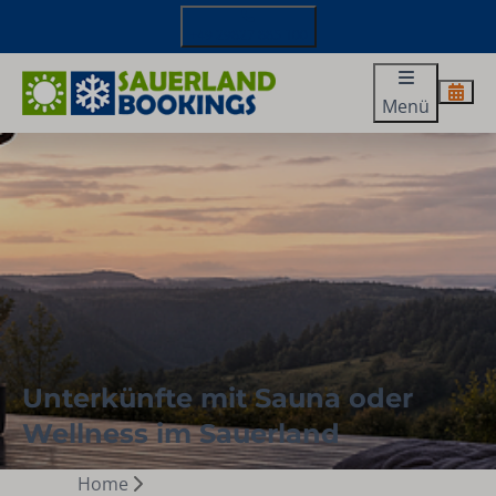
+49 29827 885 100
Menü
Unterkünfte mit Sauna oder
Wellness im Sauerland
Home