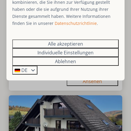
3 Nächte
kombinieren, die Sie ihnen zur Verfügung gestellt
4
1
Nein
1
1
2 Personen
haben oder die sie aufgrund Ihrer Nutzung ihrer
Ja
Dienste gesammelt haben. Weitere Informationen
5 Minuten von Winterberg
finden Sie in unserer
Datenschutzrichtlinie
.
entfernt
Direkt an der Skipiste
Alle akzeptieren
Sauna
Individuelle Einstellungen
Wellness
Ablehnen
Golf
DE
Ansehen