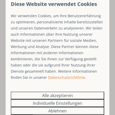
Diese Website verwendet Cookies
Rendementsverwachting & besluitvorming
Terugverdientijd
: hoe lang duurt het voordat
Wir verwenden Cookies, um Ihre Benutzererfahrung
de investering is terugverdiend?
zu optimieren, personalisierte Inhalte bereitzustellen
Vergelijking met alternatieven
: bijvoorbeeld
und unseren Datenverkehr zu analysieren. Wir teilen
auch Informationen über Ihre Nutzung unserer
verhuur vs. eigen gebruik.
Website mit unseren Partnern für soziale Medien,
Verwachtingsmanagement
: een realistisch
Werbung und Analyse. Diese Partner können diese
beeld voorkomt teleurstellingen.
Informationen mit anderen Informationen
Strategische en persoonlijke motieven
kombinieren, die Sie ihnen zur Verfügung gestellt
haben oder die sie aufgrund Ihrer Nutzung ihrer
Toekomstplanning
: bijv. als aanvulling op
Dienste gesammelt haben. Weitere Informationen
pensioen of als passieve inkomstenbron.
finden Sie in unserer
Datenschutzrichtlinie
.
Optimalisatiebeslissingen
: loont het om te
investeren in comfort, verduurzaming of extra
voorzieningen?
Alle akzeptieren
Balans eigen gebruik en verhuur
: hoeveel
Individuelle Einstellungen
eigen gebruik is verantwoord zonder rendement
Ablehnen