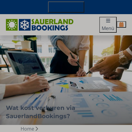
+49 29827 885 100
Menü
Wat kost verhuren via
SauerlandBookings?
Home