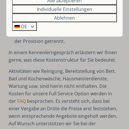
Alle akzeptieren
Betrag, der dem Gast berechnet wird und
Individuelle Einstellungen
vollständig SauerlandBookings zusteht. Dieser
Ablehnen
Betrag bildet eine Grundvergütung für die
Abwicklung einer Buchung, unabhängig von der
DE
Höhe der Miete. Die Buchungsgebühr ist von
der Provision getrennt.
In einem Kennenlerngespräch erläutern wir Ihnen
gerne, was diese Kostenstruktur für Sie bedeutet.
Aktivitäten wie Reinigung, Bereitstellung von Bett,
Bad und Küchenwäsche, Hausmeisterdienste,
Wartung usw. sind hierin nicht enthalten. Die
Kosten für unsere Full Service Option werden in
der
FAQ
besprochen. Es versteht sich, dass bei
einer Vergabe an Dritte die Preise erst feststehen,
wenn entsprechende Angebote eingeholt werden.
Auf Wunsch unterstützen wir Sie bei der