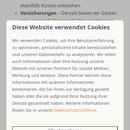
ebenfalls Kosten entstehen.
Versicherungen
– Derzeit bieten wir Gästen
eine optionale Reiserücktrittsversicherung
Diese Website verwendet Cookies
an. Die vom Gast gezahlte Prämie wird 1 zu 1
an den Versicherer weitergeleitet.
Wir verwenden Cookies, um Ihre Benutzererfahrung
Möglicherweise wird künftig eine allgemeine
zu optimieren, personalisierte Inhalte bereitzustellen
Schadensversicherung für alle Buchungen
und unseren Datenverkehr zu analysieren. Wir teilen
eingeführt, wenn Schäden nicht über OTAs
auch Informationen über Ihre Nutzung unserer
abgedeckt sind.
Website mit unseren Partnern für soziale Medien,
Feste monatliche Fee
– Standardmäßig wird
Werbung und Analyse. Diese Partner können diese
keine Fee berechnet, aber für Unterkünfte, die
Informationen mit anderen Informationen
aufgrund ihrer Marktposition, hohen
kombinieren, die Sie ihnen zur Verfügung gestellt
Eigennutzung oder durch vom Eigentümer
haben oder die sie aufgrund Ihrer Nutzung ihrer
Dienste gesammelt haben. Weitere Informationen
gesetzte Einschränkungen relativ weniger
finden Sie in unserer
Datenschutzrichtlinie
.
einbringen, berechnen wir zusätzlich zur
Provision eine feste monatliche Fee.
Buchungsgebühren für Gäste
– Ein fester